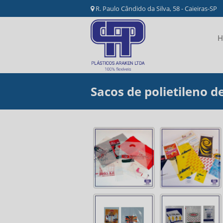
R. Paulo Cândido da Silva, 58 - Caieiras-SP
H
Sacos de polietileno d