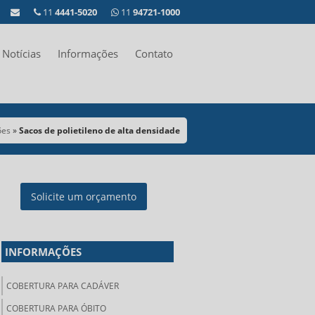
11
4441-5020
11
94721-1000
Notícias
Informações
Contato
ões
»
Sacos de polietileno de alta densidade
Solicite um orçamento
INFORMAÇÕES
COBERTURA PARA CADÁVER
COBERTURA PARA ÓBITO