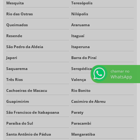
Mesquita
Teresópolis
Rio das Ostras
Nilópolis
Queimados
Araruama
Resende
Itaguaí
São Pedro da Aldeia
Itaperuna
Japeri
Barra do Piraí
Saquarema
Seropédica
chamar no
WhatsApp
Três Rios
Valença
Cachoeiras de Macacu
Rio Bonito
Guapimirim
Casimiro de Abreu
São Francisco de Itabapoana
Paraty
Paraíba do Sul
Paracambi
Santo Antônio de Pádua
Mangaratiba