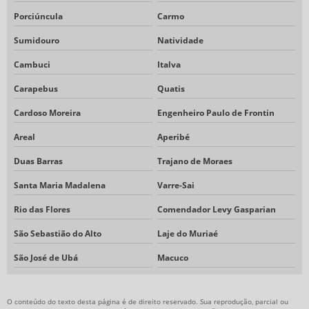
Porciúncula
Carmo
Sumidouro
Natividade
Cambuci
Italva
Carapebus
Quatis
Cardoso Moreira
Engenheiro Paulo de Frontin
Areal
Aperibé
Duas Barras
Trajano de Moraes
Santa Maria Madalena
Varre-Sai
Rio das Flores
Comendador Levy Gasparian
São Sebastião do Alto
Laje do Muriaé
São José de Ubá
Macuco
O conteúdo do texto desta página é de direito reservado. Sua reprodução, parcial ou