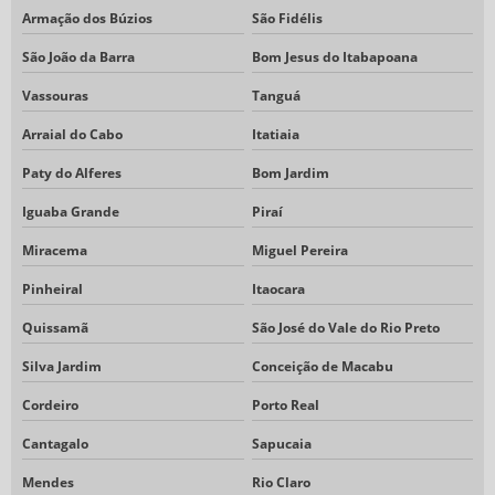
Armação dos Búzios
São Fidélis
São João da Barra
Bom Jesus do Itabapoana
Vassouras
Tanguá
Arraial do Cabo
Itatiaia
Paty do Alferes
Bom Jardim
Iguaba Grande
Piraí
Miracema
Miguel Pereira
Pinheiral
Itaocara
Quissamã
São José do Vale do Rio Preto
Silva Jardim
Conceição de Macabu
Cordeiro
Porto Real
Cantagalo
Sapucaia
Mendes
Rio Claro