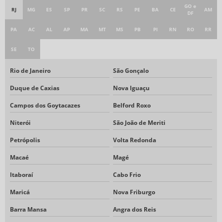
GO e
RJ
MG
ES
SP
PR
SC
RS
PE
BA
CE
AM
DF
PA
AC
AL
AP
MA
MT
MS
PB
PI
RN
RO
RR
SE
TO
Rio de Janeiro
São Gonçalo
Duque de Caxias
Nova Iguaçu
Campos dos Goytacazes
Belford Roxo
Niterói
São João de Meriti
Petrópolis
Volta Redonda
Macaé
Magé
Itaboraí
Cabo Frio
Maricá
Nova Friburgo
Barra Mansa
Angra dos Reis