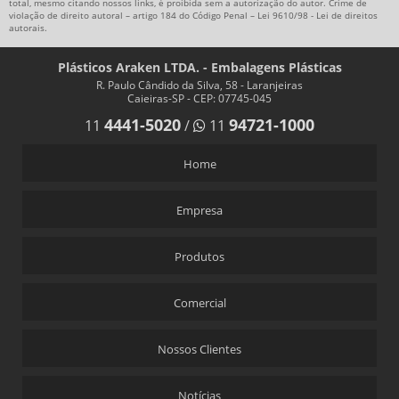
total, mesmo citando nossos links, é proibida sem a autorização do autor. Crime de
violação de direito autoral – artigo 184 do Código Penal –
Lei 9610/98 - Lei de direitos
autorais
.
Plásticos Araken LTDA. - Embalagens Plásticas
R. Paulo Cândido da Silva, 58 - Laranjeiras
Caieiras-SP - CEP: 07745-045
4441-5020
94721-1000
11
/
11
Home
Empresa
Produtos
Comercial
Nossos Clientes
Notícias