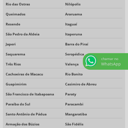
Rio das Ostras
Nilópolis
Queimados
Araruama
Resende
Itaguaí
São Pedro da Aldeia
Itaperuna
Japeri
Barra do Piraí
Saquarema
Seropédica
chamar no
WhatsApp
Três Rios
Valença
Cachoeiras de Macacu
Rio Bonito
Guapimirim
Casimiro de Abreu
São Francisco de Itabapoana
Paraty
Paraíba do Sul
Paracambi
Santo Antônio de Pádua
Mangaratiba
Armação dos Búzios
São Fidélis