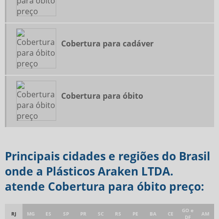
Cobertura para cadáver
Cobertura para óbito
Principais cidades e regiões do Brasil
onde a Plásticos Araken LTDA.
atende Cobertura para óbito preço:
GO e
RJ
MG
ES
SP
PR
SC
RS
PE
BA
CE
AM
DF