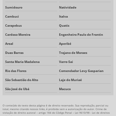
Sumidouro
Natividade
Cambuci
Italva
Carapebus
Quatis
Cardoso Moreira
Engenheiro Paulo de Frontin
Areal
Aperibé
Duas Barras
Trajano de Moraes
Santa Maria Madalena
Varre-Sai
Rio das Flores
Comendador Levy Gasparian
São Sebastião do Alto
Laje do Muriaé
São José de Ubá
Macuco
O conteúdo do texto desta página é de direito reservado. Sua reprodução, parcial ou
total, mesmo citando nossos links, é proibida sem a autorização do autor. Crime de
violação de direito autoral – artigo 184 do Código Penal –
Lei 9610/98 - Lei de direitos