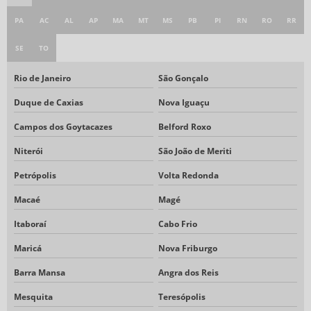
PA
AC
AL
AP
MA
MT
MS
PB
PI
RN
RO
RR
SE
TO
Rio de Janeiro
São Gonçalo
Duque de Caxias
Nova Iguaçu
Campos dos Goytacazes
Belford Roxo
Niterói
São João de Meriti
Petrópolis
Volta Redonda
Macaé
Magé
Itaboraí
Cabo Frio
Maricá
Nova Friburgo
Barra Mansa
Angra dos Reis
Mesquita
Teresópolis