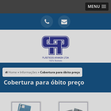
MENU
Home
»
Informações
»
Cobertura para óbito preço
Cobertura para óbito preço