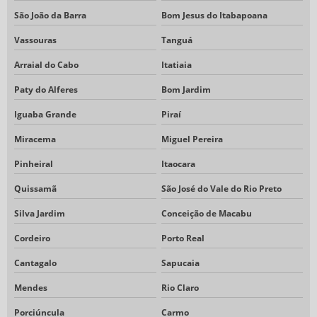
São João da Barra
Bom Jesus do Itabapoana
Vassouras
Tanguá
Arraial do Cabo
Itatiaia
Paty do Alferes
Bom Jardim
Iguaba Grande
Piraí
Miracema
Miguel Pereira
Pinheiral
Itaocara
Quissamã
São José do Vale do Rio Preto
Silva Jardim
Conceição de Macabu
Cordeiro
Porto Real
Cantagalo
Sapucaia
Mendes
Rio Claro
Porciúncula
Carmo