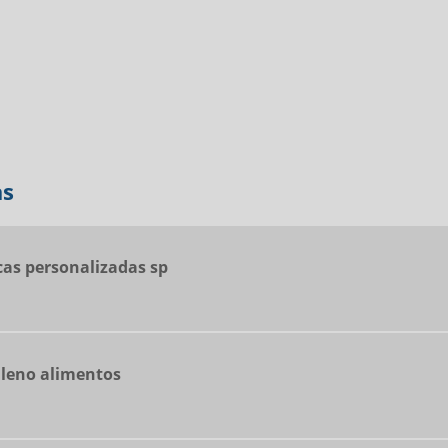
as
cas personalizadas sp
ileno alimentos