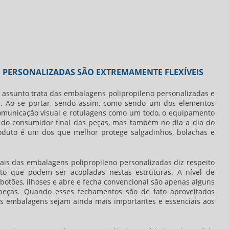
 PERSONALIZADAS SÃO EXTREMAMENTE FLEXÍVEIS
 assunto trata das
embalagens polipropileno personalizadas
e
ica. Ao se portar, sendo assim, como sendo um dos elementos
 comunicação visual e rotulagens como um todo, o equipamento
a do consumidor final das peças, mas também no dia a dia do
produto é um dos que melhor protege salgadinhos, bolachas e
iais das
embalagens polipropileno personalizadas
diz respeito
to que podem ser acopladas nestas estruturas. A nível de
otões, ilhoses e abre e fecha convencional são apenas alguns
peças. Quando esses fechamentos são de fato aproveitados
as embalagens sejam ainda mais importantes e essenciais aos