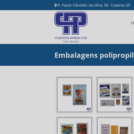
R. Paulo Cândido da Silva, 58 - Caieiras-SP
H
Embalagens polipropi