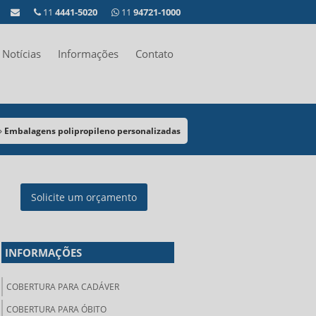
11
4441-5020
11
94721-1000
Notícias
Informações
Contato
»
Embalagens polipropileno personalizadas
Solicite um orçamento
INFORMAÇÕES
COBERTURA PARA CADÁVER
COBERTURA PARA ÓBITO