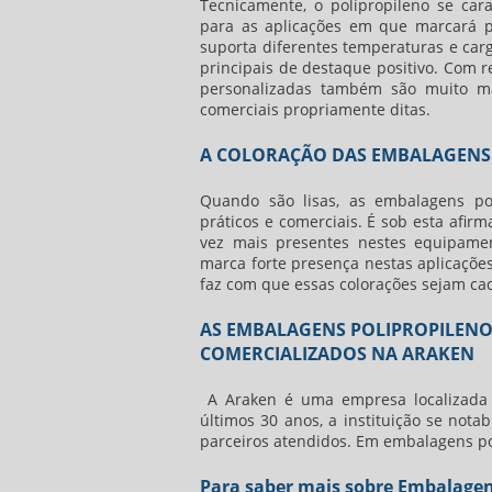
Tecnicamente, o polipropileno se ca
para as aplicações em que marcará p
suporta diferentes temperaturas e car
principais de destaque positivo. Com re
personalizadas
também são muito mais
comerciais propriamente ditas.
A COLORAÇÃO DAS EMBALAGENS
Quando são lisas, as
embalagens pol
práticos e comerciais. É sob esta afir
vez mais presentes nestes equipament
marca forte presença nestas aplicações
faz com que essas colorações sejam cad
AS EMBALAGENS POLIPROPILENO
COMERCIALIZADOS NA ARAKEN
A Araken é uma empresa localizada 
últimos 30 anos, a instituição se notab
parceiros atendidos. Em
embalagens po
Para saber mais sobre Embalagen