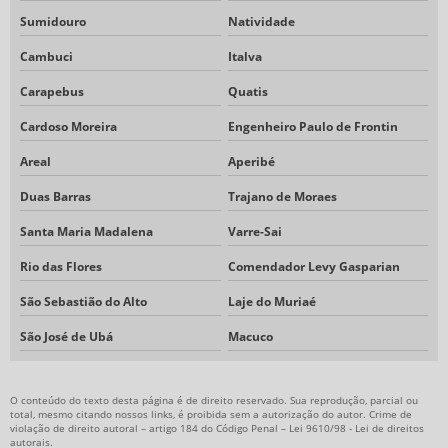
Sumidouro
Natividade
Cambuci
Italva
Carapebus
Quatis
Cardoso Moreira
Engenheiro Paulo de Frontin
Areal
Aperibé
Duas Barras
Trajano de Moraes
Santa Maria Madalena
Varre-Sai
Rio das Flores
Comendador Levy Gasparian
São Sebastião do Alto
Laje do Muriaé
São José de Ubá
Macuco
O conteúdo do texto desta página é de direito reservado. Sua reprodução, parcial ou
total, mesmo citando nossos links, é proibida sem a autorização do autor. Crime de
violação de direito autoral – artigo 184 do Código Penal –
Lei 9610/98 - Lei de direitos
autorais
.