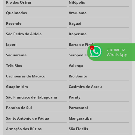
Rio das Ostras
Nilópolis
Queimados
Araruama
Resende
Itaguaí
São Pedro da Aldeia
Itaperuna
Japeri
Barra do Piraí
chamar no
WhatsApp
Saquarema
Seropédica
Três Rios
Valença
Cachoeiras de Macacu
Rio Bonito
Guapimirim
Casimiro de Abreu
São Francisco de Itabapoana
Paraty
Paraíba do Sul
Paracambi
Santo Antônio de Pádua
Mangaratiba
Armação dos Búzios
São Fidélis