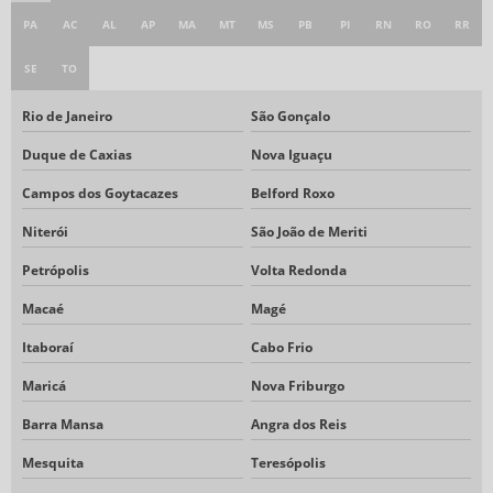
PA
AC
AL
AP
MA
MT
MS
PB
PI
RN
RO
RR
SE
TO
Rio de Janeiro
São Gonçalo
Duque de Caxias
Nova Iguaçu
Campos dos Goytacazes
Belford Roxo
Niterói
São João de Meriti
Petrópolis
Volta Redonda
Macaé
Magé
Itaboraí
Cabo Frio
Maricá
Nova Friburgo
Barra Mansa
Angra dos Reis
Mesquita
Teresópolis