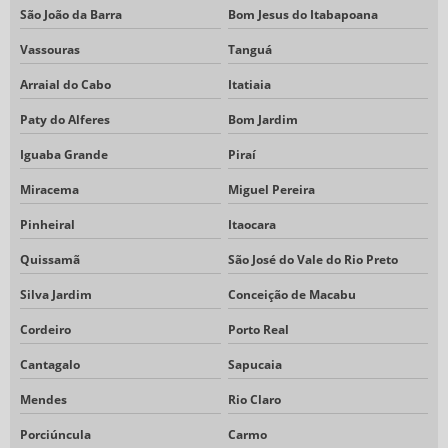
São João da Barra
Bom Jesus do Itabapoana
Vassouras
Tanguá
Arraial do Cabo
Itatiaia
Paty do Alferes
Bom Jardim
Iguaba Grande
Piraí
Miracema
Miguel Pereira
Pinheiral
Itaocara
Quissamã
São José do Vale do Rio Preto
Silva Jardim
Conceição de Macabu
Cordeiro
Porto Real
Cantagalo
Sapucaia
Mendes
Rio Claro
Porciúncula
Carmo