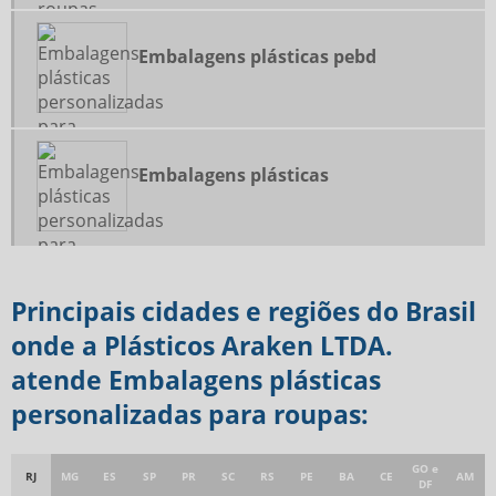
Embalagens plásticas pebd
Embalagens plásticas
Principais cidades e regiões do Brasil
onde a Plásticos Araken LTDA.
atende Embalagens plásticas
personalizadas para roupas:
GO e
RJ
MG
ES
SP
PR
SC
RS
PE
BA
CE
AM
DF