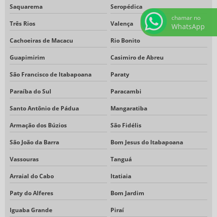
Saquarema
Seropédica
chamar no
Três Rios
Valença
WhatsApp
Cachoeiras de Macacu
Rio Bonito
Guapimirim
Casimiro de Abreu
São Francisco de Itabapoana
Paraty
Paraíba do Sul
Paracambi
Santo Antônio de Pádua
Mangaratiba
Armação dos Búzios
São Fidélis
São João da Barra
Bom Jesus do Itabapoana
Vassouras
Tanguá
Arraial do Cabo
Itatiaia
Paty do Alferes
Bom Jardim
Iguaba Grande
Piraí