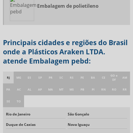
Embalagem de polietileno
Principais cidades e regiões do Brasil
onde a Plásticos Araken LTDA.
atende Embalagem pebd:
GO e
RJ
MG
ES
SP
PR
SC
RS
PE
BA
CE
AM
DF
PA
AC
AL
AP
MA
MT
MS
PB
PI
RN
RO
RR
SE
TO
Rio de Janeiro
São Gonçalo
Duque de Caxias
Nova Iguaçu