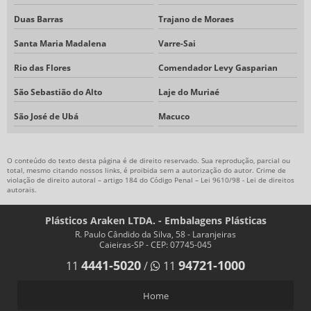
Duas Barras
Trajano de Moraes
Santa Maria Madalena
Varre-Sai
Rio das Flores
Comendador Levy Gasparian
São Sebastião do Alto
Laje do Muriaé
São José de Ubá
Macuco
O conteúdo do texto desta página é de direito reservado. Sua reprodução, parcial ou
total, mesmo citando nossos links, é proibida sem a autorização do autor. Crime de
violação de direito autoral – artigo 184 do Código Penal –
Lei 9610/98 - Lei de direitos
autorais
.
Plásticos Araken LTDA. - Embalagens Plásticas
R. Paulo Cândido da Silva, 58 - Laranjeiras
Caieiras-SP - CEP: 07745-045
4441-5020
94721-1000
11
/
11
Home