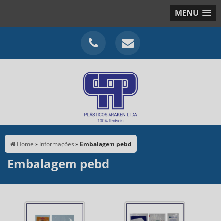
MENU
Home
»
Informações
»
Embalagem pebd
Embalagem pebd