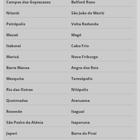
Campos dos Goytacazes
Belford Roxo
Niterói
São João de Meriti
Petrópolis
Volta Redonda
Macaé
Magé
Itaboraí
Cabo Frio
Maricá
Nova Friburgo
Barra Mansa
Angra dos Reis
Mesquita
Teresópolis
Rio das Ostras
Nilópolis
Queimados
Araruama
Resende
Itaguaí
São Pedro da Aldeia
Itaperuna
Japeri
Barra do Piraí