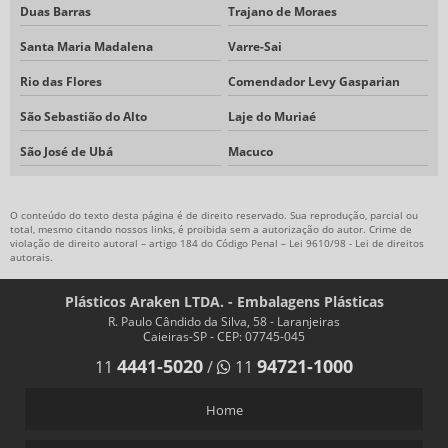
Duas Barras
Trajano de Moraes
Santa Maria Madalena
Varre-Sai
Rio das Flores
Comendador Levy Gasparian
São Sebastião do Alto
Laje do Muriaé
São José de Ubá
Macuco
O conteúdo do texto desta página é de direito reservado. Sua reprodução, parcial ou
total, mesmo citando nossos links, é proibida sem a autorização do autor. Crime de
violação de direito autoral – artigo 184 do Código Penal –
Lei 9610/98 - Lei de direitos
autorais
.
Plásticos Araken LTDA. - Embalagens Plásticas
R. Paulo Cândido da Silva, 58 - Laranjeiras
Caieiras-SP - CEP: 07745-045
4441-5020
94721-1000
11
/
11
Home