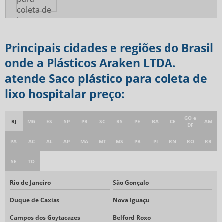
Principais cidades e regiões do Brasil
onde a Plásticos Araken LTDA.
atende Saco plástico para coleta de
lixo hospitalar preço:
GO e
RJ
MG
ES
SP
PR
SC
RS
PE
BA
CE
AM
DF
PA
AC
AL
AP
MA
MT
MS
PB
PI
RN
RO
RR
SE
TO
Rio de Janeiro
São Gonçalo
Duque de Caxias
Nova Iguaçu
Campos dos Goytacazes
Belford Roxo