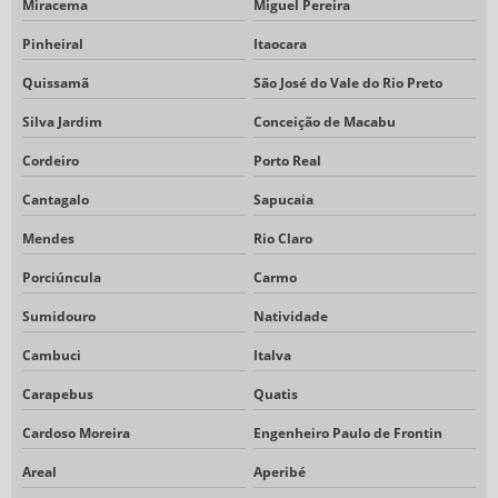
Miracema
Miguel Pereira
Pinheiral
Itaocara
Quissamã
São José do Vale do Rio Preto
Silva Jardim
Conceição de Macabu
Cordeiro
Porto Real
Cantagalo
Sapucaia
Mendes
Rio Claro
Porciúncula
Carmo
Sumidouro
Natividade
Cambuci
Italva
Carapebus
Quatis
Cardoso Moreira
Engenheiro Paulo de Frontin
Areal
Aperibé