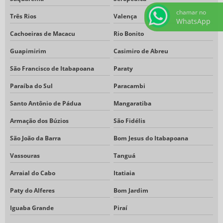
chamar no
Três Rios
Valença
WhatsApp
Cachoeiras de Macacu
Rio Bonito
Guapimirim
Casimiro de Abreu
São Francisco de Itabapoana
Paraty
Paraíba do Sul
Paracambi
Santo Antônio de Pádua
Mangaratiba
Armação dos Búzios
São Fidélis
São João da Barra
Bom Jesus do Itabapoana
Vassouras
Tanguá
Arraial do Cabo
Itatiaia
Paty do Alferes
Bom Jardim
Iguaba Grande
Piraí