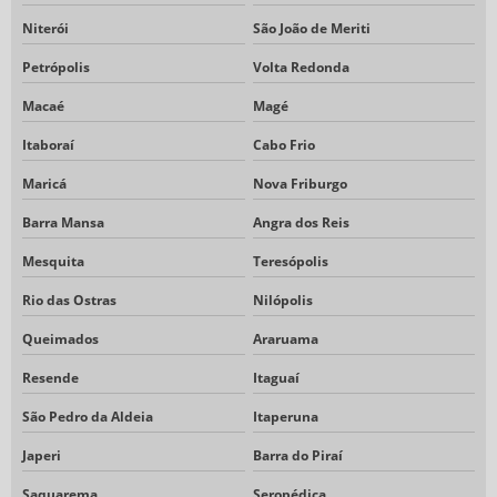
Niterói
São João de Meriti
Petrópolis
Volta Redonda
Macaé
Magé
Itaboraí
Cabo Frio
Maricá
Nova Friburgo
Barra Mansa
Angra dos Reis
Mesquita
Teresópolis
Rio das Ostras
Nilópolis
Queimados
Araruama
Resende
Itaguaí
São Pedro da Aldeia
Itaperuna
Japeri
Barra do Piraí
Saquarema
Seropédica