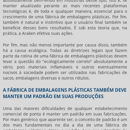
absolutamente bem-vindo em indústrias desse tipo. Isto é, se
manter atualizado perante as mais recentes plataformas
tecnológicas é, de toda e qualquer maneira, essencial para o
crescimento de uma
fábrica de embalagens plásticas
. Por fim,
também é natural e instintivo que o usuário final também se
beneficie desses bons resultados. É sob esta teoria que, na
prática, a Araken efetiva suas ações.
Por fim, mas não menos importante por causa disso, também
há a causa ecológica. Todas as diretrizes legais que fazem
parte da rotina de uma
fábrica de embalagens plásticas
devem
levar a questão do "ecologicamente correto" absolutamente a
sério, pois materiais inflamáveis e outros eventualmente
nocivos à sociedade podem ser utilizados nas fabricações de
sacos, embalagens diversas e outros rótulos.
A FÁBRICA DE EMBALAGENS PLÁSTICAS TAMBÉM DEVE
MANTER UM PADRÃO EM SUAS PRODUÇÕES
Uma das maiores dificuldades de qualquer estabelecimento
comercial de ponta é manter um padrão em suas fabricações.
Por mais genérico que aparente ser, o conceito de padrão é um
dos mais fundamentais no dia a dia de uma
fábrica de