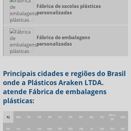
Fábrica de sacolas plásticas
personalizadas
Fábrica de embalagens
personalizadas
Principais cidades e regiões do Brasil
onde a Plásticos Araken LTDA.
atende Fábrica de embalagens
plásticas:
GO e
RJ
MG
ES
SP
PR
SC
RS
PE
BA
CE
AM
DF
PA
AC
AL
AP
MA
MT
MS
PB
PI
RN
RO
RR