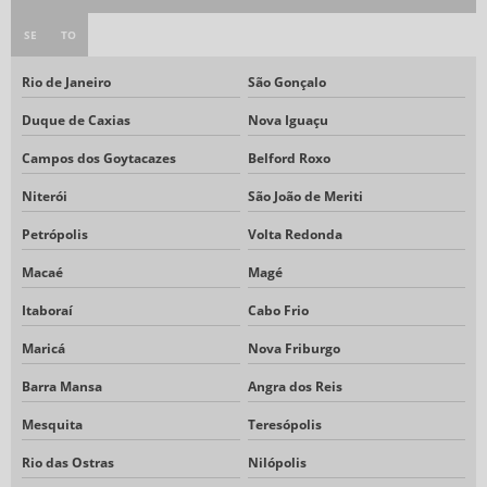
SE
TO
Rio de Janeiro
São Gonçalo
Duque de Caxias
Nova Iguaçu
Campos dos Goytacazes
Belford Roxo
Niterói
São João de Meriti
Petrópolis
Volta Redonda
Macaé
Magé
Itaboraí
Cabo Frio
Maricá
Nova Friburgo
Barra Mansa
Angra dos Reis
Mesquita
Teresópolis
Rio das Ostras
Nilópolis