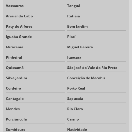
Vassouras
Tanguá
Arraial do Cabo
Itatiaia
Paty do Alferes
Bom Jardim
Iguaba Grande
Piraí
Miracema
Miguel Pereira
Pinheiral
Itaocara
Quissamã
São José do Vale do Rio Preto
Silva Jardim
Conceição de Macabu
Cordeiro
Porto Real
Cantagalo
Sapucaia
Mendes
Rio Claro
Porciúncula
Carmo
Sumidouro
Natividade