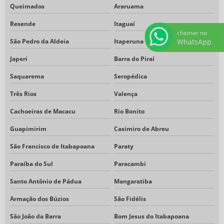
Queimados
Araruama
Resende
Itaguaí
chamar no
São Pedro da Aldeia
Itaperuna
WhatsApp
Japeri
Barra do Piraí
Saquarema
Seropédica
Três Rios
Valença
Cachoeiras de Macacu
Rio Bonito
Guapimirim
Casimiro de Abreu
São Francisco de Itabapoana
Paraty
Paraíba do Sul
Paracambi
Santo Antônio de Pádua
Mangaratiba
Armação dos Búzios
São Fidélis
São João da Barra
Bom Jesus do Itabapoana