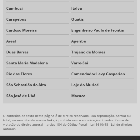
Cambuci
Italva
Carapebus
Quatis
Cardoso Moreira
Engenheiro Paulo de Frontin
Areal
Aperibé
Duas Barras
Trajano de Moraes
Santa Maria Madalena
Varre-Sai
Rio das Flores
Comendador Levy Gasparian
São Sebastião do Alto
Laje do Muriaé
São José de Ubá
Macuco
O conteúdo do texto desta página é de direito reservado. Sua reprodução, parcial ou
total, mesmo citando nossos links, é proibida sem a autorização do autor. Crime de
violação de direito autoral – artigo 184 do Código Penal –
Lei 9610/98 - Lei de direitos
autorais
.