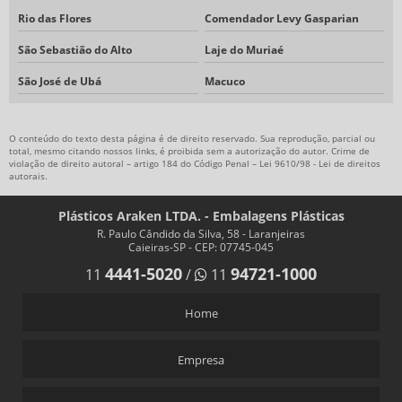
Rio das Flores
Comendador Levy Gasparian
São Sebastião do Alto
Laje do Muriaé
São José de Ubá
Macuco
O conteúdo do texto desta página é de direito reservado. Sua reprodução, parcial ou
total, mesmo citando nossos links, é proibida sem a autorização do autor. Crime de
violação de direito autoral – artigo 184 do Código Penal –
Lei 9610/98 - Lei de direitos
autorais
.
Plásticos Araken LTDA. - Embalagens Plásticas
R. Paulo Cândido da Silva, 58 - Laranjeiras
Caieiras-SP - CEP: 07745-045
4441-5020
94721-1000
11
/
11
Home
Empresa