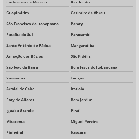
Cachoeiras de Macacu
Rio Bonito
Guapimirim
Casimiro de Abreu
São Francisco de Itabapoana
Paraty
Paraíba do Sul
Paracambi
Santo Antônio de Pádua
Mangaratiba
Armação dos Búzios
São Fidélis
São João da Barra
Bom Jesus do Itabapoana
Vassouras
Tanguá
Arraial do Cabo
Itatiaia
Paty do Alferes
Bom Jardim
Iguaba Grande
Piraí
Miracema
Miguel Pereira
Pinheiral
Itaocara