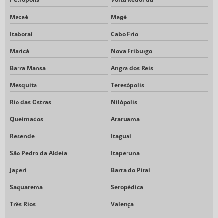
Macaé
Magé
Itaboraí
Cabo Frio
Maricá
Nova Friburgo
Barra Mansa
Angra dos Reis
Mesquita
Teresópolis
Rio das Ostras
Nilópolis
Queimados
Araruama
Resende
Itaguaí
São Pedro da Aldeia
Itaperuna
Japeri
Barra do Piraí
Saquarema
Seropédica
Três Rios
Valença