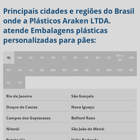
Principais cidades e regiões do Brasil
onde a Plásticos Araken LTDA.
atende Embalagens plásticas
personalizadas para pães:
GO e
RJ
MG
ES
SP
PR
SC
RS
PE
BA
CE
AM
DF
PA
AC
AL
AP
MA
MT
MS
PB
PI
RN
RO
RR
SE
TO
Rio de Janeiro
São Gonçalo
Duque de Caxias
Nova Iguaçu
Campos dos Goytacazes
Belford Roxo
Niterói
São João de Meriti
Petrópolis
Volta Redonda